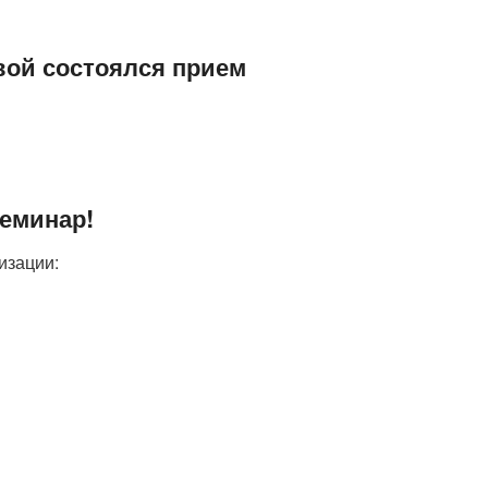
овой состоялся прием
семинар!
изации: