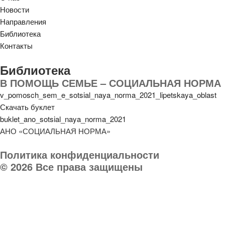
Новости
Направления
Библиотека
Контакты
Библиотека
В ПОМОЩЬ СЕМЬЕ – СОЦИАЛЬНАЯ НОРМА
v_pomosch_sem_e_sotsial_naya_norma_2021_lipetskaya_oblast
Скачать буклет
buklet_ano_sotsial_naya_norma_2021
АНО «СОЦИАЛЬНАЯ НОРМА»
Политика конфиденциальности
© 2026 Все права защищены
Телефон организации:
8 (903) 032 000 8
Руководитель:
8 903 031-03-03
E-mail:
socnorma@bk.ru
Адрес: 398046, г. Липецк, пр. Победы, дом 106