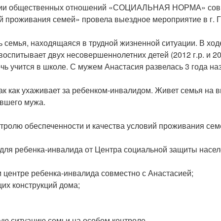
кции общественных отношений «СОЦИАЛЬНАЯ НОРМА» совм
й проживания семей» провела выездное мероприятие в г. Г
мья, находящаяся в трудной жизненной ситуации. В ход
воспитывает двух несовершеннолетних детей (2012 г.р. и 20
ь учится в школе. С мужем Анастасия развелась 3 года наз
ак как ухаживает за ребенком-инвалидом. Живет семья на 
ывшего мужа.
тролю обеспеченности и качества условий проживания се
 для ребенка-инвалида от Центра социальной защиты насел
 центре ребенка-инвалида совместно с Анастасией;
их конструкций дома;
ситуацию семьи на особом контроле.