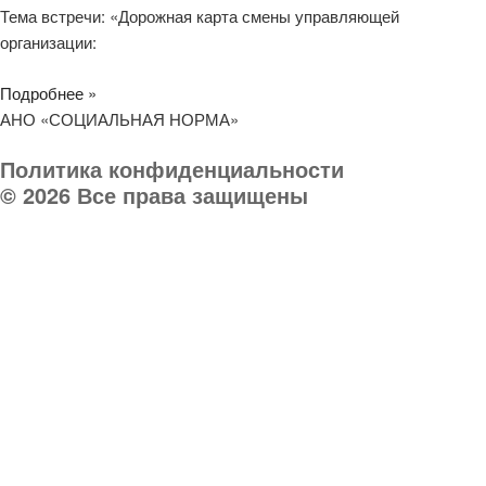
Тема встречи: «Дорожная карта смены управляющей
организации:
Подробнее »
АНО «СОЦИАЛЬНАЯ НОРМА»
Политика конфиденциальности
© 2026 Все права защищены
Телефон организации:
8 (903) 032 000 8
Руководитель:
8 903 031-03-03
E-mail:
socnorma@bk.ru
Адрес: 398046, г. Липецк, пр. Победы, дом 106