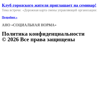
Клуб городского жителя приглашает на семинар!
Тема встречи: «Дорожная карта смены управляющей организации:
Подробнее »
АНО «СОЦИАЛЬНАЯ НОРМА»
Политика конфиденциальности
© 2026 Все права защищены
Телефон организации:
8 (903) 032 000 8
Руководитель:
8 903 031-03-03
E-mail:
socnorma@bk.ru
Адрес: 398046, г. Липецк, пр. Победы, дом 106