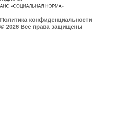
АНО «СОЦИАЛЬНАЯ НОРМА»
Политика конфиденциальности
© 2026 Все права защищены
Телефон организации:
8 (903) 032 000 8
Руководитель:
8 903 031-03-03
E-mail:
socnorma@bk.ru
Адрес: 398046, г. Липецк, пр. Победы, дом 106