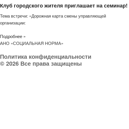
Клуб городского жителя приглашает на семинар!
Тема встречи: «Дорожная карта смены управляющей
организации:
Подробнее »
АНО «СОЦИАЛЬНАЯ НОРМА»
Политика конфиденциальности
© 2026 Все права защищены
Телефон организации:
8 (903) 032 000 8
Руководитель:
8 903 031-03-03
E-mail:
socnorma@bk.ru
Адрес: 398046, г. Липецк, пр. Победы, дом 106