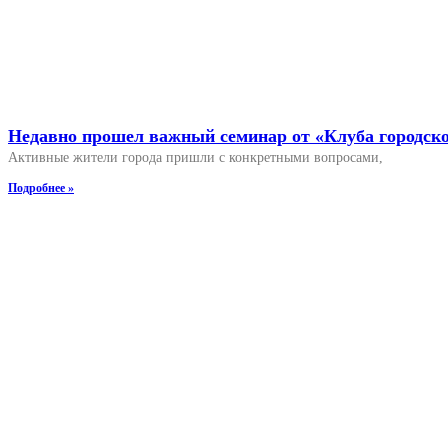
Недавно прошел важный семинар от «Клуба городско
Активные жители города пришли с конкретными вопросами,
Подробнее »