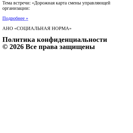
Тема встречи: «Дорожная карта смены управляющей
организации:
Подробнее »
АНО «СОЦИАЛЬНАЯ НОРМА»
Политика конфиденциальности
© 2026 Все права защищены
Телефон организации:
8 (903) 032 000 8
Руководитель:
8 903 031-03-03
E-mail:
socnorma@bk.ru
Адрес: 398046, г. Липецк, пр. Победы, дом 106