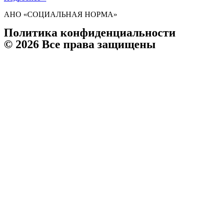
АНО «СОЦИАЛЬНАЯ НОРМА»
Политика конфиденциальности
© 2026 Все права защищены
Телефон организации:
8 (903) 032 000 8
Руководитель:
8 903 031-03-03
E-mail:
socnorma@bk.ru
Адрес: 398046, г. Липецк, пр. Победы, дом 106